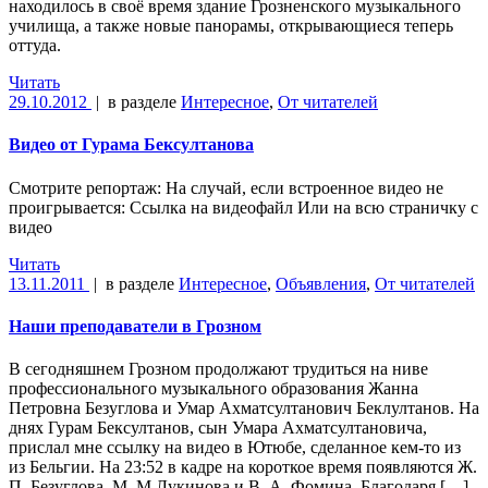
находилось в своё время здание Грозненского музыкального
училища, а также новые панорамы, открывающиеся теперь
оттуда.
Читать
29.10.2012
|
в разделе
Интересное
,
От читателей
Видео от Гурама Бексултанова
Смотрите репортаж: На случай, если встроенное видео не
проигрывается: Ссылка на видеофайл Или на всю страничку с
видео
Читать
13.11.2011
|
в разделе
Интересное
,
Объявления
,
От читателей
Наши преподаватели в Грозном
В сегодняшнем Грозном продолжают трудиться на ниве
профессионального музыкального образования Жанна
Петровна Безуглова и Умар Ахматсултанович Беклултанов. На
днях Гурам Бексултанов, сын Умара Ахматсултановича,
прислал мне ссылку на видео в Ютюбе, сделанное кем-то из
из Бельгии. На 23:52 в кадре на короткое время появляются Ж.
П. Безуглова, М. М Лукинова и В. А. Фомина. Благодаря […]