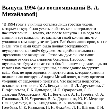
Выпуск 1994 (из воспоминаний В. А.
Михайловой)
"В 1994 году в училище осталась лишь горстка людей,
которым некуда было уехать, либо те, кто не верили,что
начнётся война... Помню, что после выпуска 1994 года мы
сидели и все плакали, что распался такой коллектив, что
училища в том виде уже не будет. Всё было иллюзорно, мы не
знали, что с нами будет, была полная растерянность,
неуверенность в своём будущем, хотя действительность
превзошла все ожидания... Разве мы думали, что наше
училище рухнет под первыми бомбами. Наоборот, мы
шутили, что будем спасаться от бомб в нашем подвале, ведь он
казался нам таким защищённым, а наше здание выдержит
всё... Увы, не пригодились и противогазы, которые хранил в
подвале наш военрук - Андрей Михайлович, к тому времени
умерший от сердечного приступа. Что касается педагогов,
оставались немногие: У. А. Бексултанов, И. Л. Арустамова, Л.
Г. Афанасьева, Г. Б. Давыдова, И. Б. Орадовская, С. Б.
Лазарева (Орадовская), Ж. П. Безуглова, А. Н. Грачёва, О. А.
Пилюцкая,Л. И. Черненко, В. А. Дорошенко, Ю. И. Меденцев.
Г.Ф. Сумелиди, Л. А. Анидалова, В. А. Фомина, Л. В.
Голубева, С. Е. Казикянц. П. Н. Лежейко. Л. И. Щёголь, Г. Н.