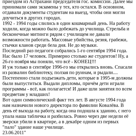
приездом из Астрахани председателя гос. комиссии. Далее мы
принимали сами экзамены у тех, кто остался. В основном,
отдавали документы студентам на выезд, чтобы они могли
доучиться в других городах.
1992 - 1994 годы слились в один кошмарный день. На работу
ходили, когда можно было добежать до училища. Стрельба и
бесконечные митинги рядом с училищем не давали
возможности работать. Массовые убийства, резня, грабежи,
стычки кланов среди бела дня. Не до музыки.
Последний раз педагоги собрались 1-го сентября 1994 года.
Нас было 17 человек. Примерно столько же студентов! Ну, а
26-го ноября мы поняли, что всё - КОНЕЦ!!!
И уж только в сентябре 1996-го мы открылись вновь. Спасали
из развалин библиотеку, ползая по руинам, и рыдали....
Постепенно стали подъезжать дети, которые в 1995-м должны
были выпуститься. Выдали дипломы, причём дети играли
программы - всё, как полагается! И даже шли занятия по всем
предметам у младших!
Вот один символический факт тех лет. В августе 1994 года
нам назначили нового директора по фамилии Ковалёва. В
день её выхода на работу, когда она подошла к зданию, с него
упала наша табличка и разбилась. Ровно через две недели её
зверски убили в квартире, а в декабре одним из первых
"пало" здание наше училище.
23.06.2011"