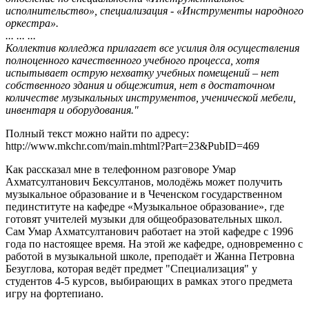
исполнительство», специализация - «Инструменты народного
оркестра».
... ... ...
Коллектив колледжа прилагает все усилия для осуществления
полноценного качественного учебного процесса, хотя
испытывает острую нехватку учебных помещений – нет
собственного здания и общежития, нет в достаточном
количестве музыкальных инструментов, ученической мебели,
инвентаря и оборудования."
Полный текст можно найти по адресу:
http://www.mkchr.com/main.mhtml?Part=23&PubID=469
Как рассказал мне в телефонном разговоре Умар
Ахматсултанович Бексултанов, молодёжь может получить
музыкальное образование и в Чеченском государственном
пединституте на кафедре «Музыкальное образование», где
готовят учителей музыки для общеобразовательных школ.
Сам Умар Ахматсултанович работает на этой кафедре с 1996
года по настоящее время. На этой же кафедре, одновременно с
работой в музыкальной школе, преподаёт и Жанна Петровна
Безуглова, которая ведёт предмет "Специализация" у
студентов 4-5 курсов, выбирающих в рамках этого предмета
игру на фортепиано.