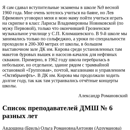
Я сам сдавал вступительные экзамены в школе №9 весной
1960 года. Мне очень хотелось учиться на баяне, но Лев
Ефимович уговорил меня и мою маму пойти учиться играть
на скрипке в класс Ларисы Владимировны Новиковской (по
мужу Первовой), только что окончившей Грозненское
музыкальное училище у С.П. Климашевского. В 9-й школе мы
занимались только по сольфеджио, а уроки по специальности
проходили в 200-300 метрах от школы, в большом
выставочном зале ДК им. Кирова среди установленных там
макетов буровых вышек и насосов-качалок для нефтяных
скважин. Примерно, в 1962 году школа перебралась в
небольшое, но отдельное, здание рядом с трамвайной
остановкой «Групповая», почтой, магазинами и управлением
«Октябрьнефть». В ДК им. Кирова мы продолжали ходить
долгие году, так как там устраивались отчётные концерты
школы.
Александр Романовский
Список преподавателей ДМШ № 6
разных лет
Авдошина (Бриль) Ольга РомановнаАнтонян (Арзуманова)