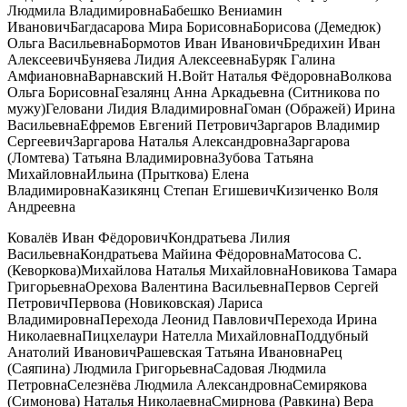
Людмила ВладимировнаБабешко Вениамин
ИвановичБагдасарова Мира БорисовнаБорисова (Демедюк)
Ольга ВасильевнаБормотов Иван ИвановичБредихин Иван
АлексеевичБуняева Лидия АлексеевнаБуряк Галина
АмфиановнаВарнавский Н.Войт Наталья ФёдоровнаВолкова
Ольга БорисовнаГезалянц Анна Аркадьевна (Ситникова по
мужу)Геловани Лидия ВладимировнаГоман (Ображей) Ирина
ВасильевнаЕфремов Евгений ПетровичЗаргаров Владимир
СергеевичЗаргарова Наталья АлександровнаЗаргарова
(Ломтева) Татьяна ВладимировнаЗубова Татьяна
МихайловнаИльина (Прыткова) Елена
ВладимировнаКазикянц Степан ЕгишевичКизиченко Воля
Андреевна
Ковалёв Иван ФёдоровичКондратьева Лилия
ВасильевнаКондратьева Майина ФёдоровнаМатосова С.
(Кеворкова)Михайлова Наталья МихайловнаНовикова Тамара
ГригорьевнаОрехова Валентина ВасильевнаПервов Сергей
ПетровичПервова (Новиковская) Лариса
ВладимировнаПерехода Леонид ПавловичПерехода Ирина
НиколаевнаПицхелаури Нателла МихайловнаПоддубный
Анатолий ИвановичРашевская Татьяна ИвановнаРец
(Саяпина) Людмила ГригорьевнаСадовая Людмила
ПетровнаСелезнёва Людмила АлександровнаСемирякова
(Симонова) Наталья НиколаевнаСмирнова (Равкина) Вера