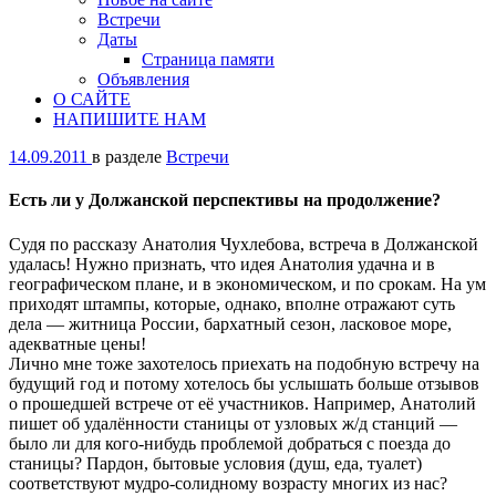
Встречи
Даты
Страница памяти
Объявления
О САЙТЕ
НАПИШИТЕ НАМ
14.09.2011
в разделе
Встречи
Есть ли у Должанской перспективы на продолжение?
Судя по рассказу Анатолия Чухлебова, встреча в Должанской
удалась! Нужно признать, что идея Анатолия удачна и в
географическом плане, и в экономическом, и по срокам. На ум
приходят штампы, которые, однако, вполне отражают суть
дела — житница России, бархатный сезон, ласковое море,
адекватные цены!
Лично мне тоже захотелось приехать на подобную встречу на
будущий год и потому хотелось бы услышать больше отзывов
о прошедшей встрече от её участников. Например, Анатолий
пишет об удалённости станицы от узловых ж/д станций —
было ли для кого-нибудь проблемой добраться с поезда до
станицы? Пардон, бытовые условия (душ, еда, туалет)
соответствуют мудро-солидному возрасту многих из нас?